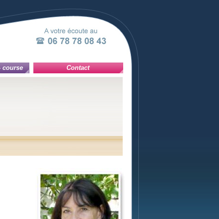
- course
Contact