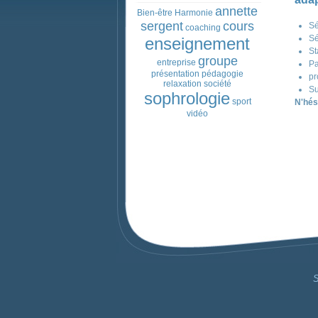
annette
Bien-être
Harmonie
sergent
cours
Sé
coaching
Sé
enseignement
St
groupe
entreprise
Pa
présentation
pédagogie
pr
relaxation
société
Su
sophrologie
sport
N'hés
vidéo
S