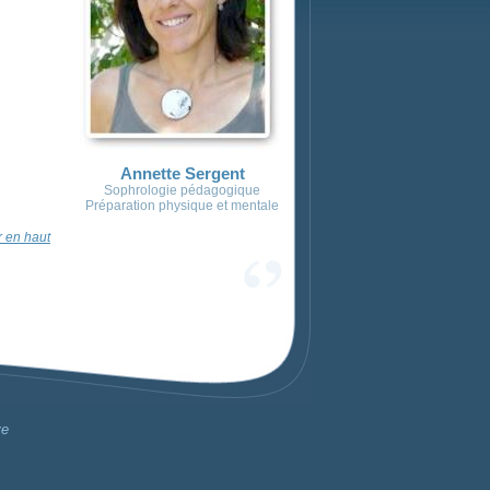
Annette Sergent
Sophrologie pédagogique
Préparation physique et mentale
 en haut
ve