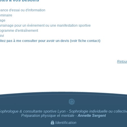
ance d'essai ou d'information
minaire
age
rrainage pour un évènement ou une manifestation sportive
ogramme d'entraînement
ivi
itez pas à me consulter pour avoir un devis (voir fiche contact)
Retour
ophrologue & consultante sportive Lyon - Sophrologie individuelle ou collecti
Préparation physique et mentale -
Annette Sergent
Identification