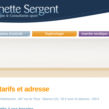
ines d'activité
Sophrologie
marche nordique 
tarifs et adresse
Villefranche , 467 rue de Thizy : Séance (1h) : 55 € suivi 10 séances : 450 €
tés à vos besoins