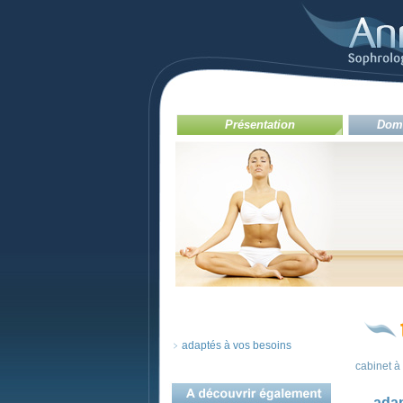
Présentation
Doma
adaptés à vos besoins
cabinet à 
adap