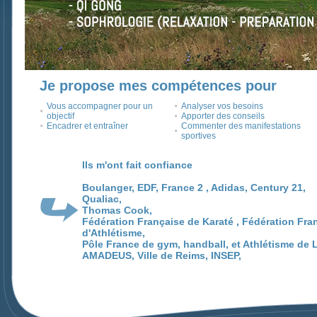
Je propose mes compétences pour
Vous accompagner pour un
Analyser vos besoins
objectif
Apporter des conseils
Encadrer et entraîner
Commenter des manifestations
sportives
Ils m'ont fait confiance
Boulanger, EDF, France 2 , Adidas, Century 21,
Qualiac,
Thomas Cook,
Fédération Française de Karaté , Fédération Fra
d'Athlétisme,
Pôle France de gym, handball, et Athlétisme de 
AMADEUS, Ville de Reims, INSEP,