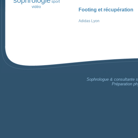
sophrologie
sport
vidéo
Footing et récupération
Adidas Lyon
Sophrologue & consultante sp
Préparation ph