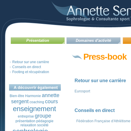
Présentation
Domaines d'activité
Press-book
Retour sur une carrière
Conseils en direct
Footing et récupération
Retour sur une carrière
Eurosport
annette
Bien-être
Harmonie
sergent
cours
coaching
enseignement
Conseils en direct
groupe
entreprise
présentation
pédagogie
Fédération Française d'Athlétisme
relaxation
société